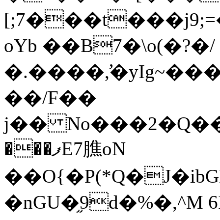
[;7���t���j9;=��eS
oYb ��B7�\o(�?�/
�.����,̛�yIg~��
��/F��
j�� No���2�Q��o!)~cmv�M4wR��
���ފE7膲oN
��O{�P(*Q�J�ibG
�nGU�֦9d�%�,^M 