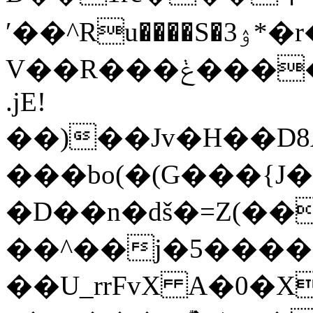
ʹ��^Ru����S�3ۉ*�r�D�rX73��,+�,
.jE!
��)��Jv�H��D8
���bo(�(G���{J
�D��n�dš�=Z(�
��^��j�5����
��U_rrFvX A�0�