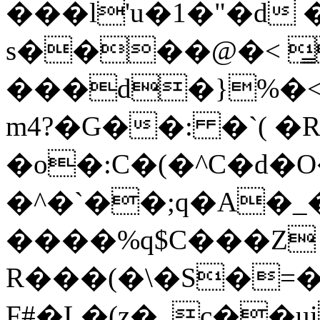
���l'u�1�"�d
s����@�< ̳
���d�}%�<
m4?�G��: �`( �
�o�:C�(�^C�d�
�^�`��;q�A�
����%q$C���Z
R���(�\�S�=�&
F#�L�(z�_c��ui