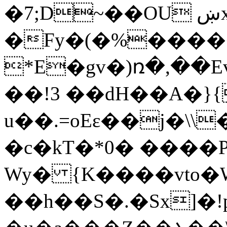
�7;D~��OU ښx���
�Fy�(�%����
*E�gv�)ռ�,��
��!3 ��dH��A�}{
u��.=oEε��j�\
�c�kT�*0� ����P
Wy� {K����vto�
��h��S�.�Sx]�