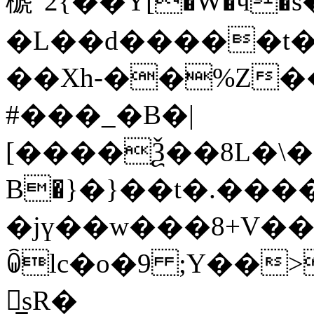
榹"2 {��Y[�W�ӵ
�L��d�����t�
��Xh-��%Z�
#���_�B�|
[����Ѯ��8L�\�
B�}�}��t�.����
�jү��w���8+V�
ꐐlc�o�9 ;Y��
嬕̲sR�