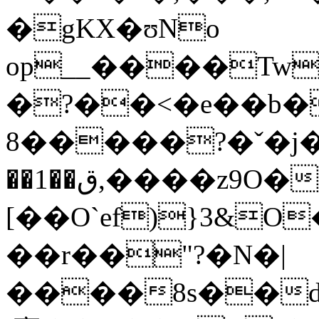
�gKX�ʊNo
op__����Tw
�?��<�e��b�
8�����?�ˇ�j�=MF�p�
��1��ق,����z9O�6oEv�P���H~���r�̼o�$\)
[��O`ef)}3&
��r��"?�N�|
����8s��d�W��z��g�t6�VG?