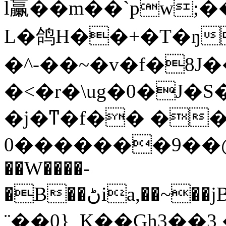
l臝��m��`pw;�
L�鸽H��+�T�ŋ
�^-��~�v�f�8J
�<�r�\ug�0�J�S�
�j�ͳ�f�� �
0�������9��@��(
��W����-
�B��ڻia,��~��jB��~%���ݐ؇{nt=�̇
¨��0}_K��Gh3��3