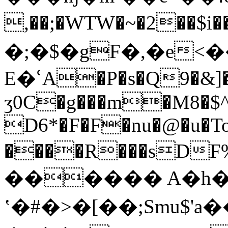
,��;�WTW�~�2��$i��^:,iR�
�;�$�gF�,�e<
E�ՙA�P�s�Q9�&]�b�1�N�Z�n�4
ӡ0C�g���m�M8�$^
D6*�F�F�nu�@�u�To
����R���sDF
������ A�h
ʽ�#�>�[��;Smu$'a���