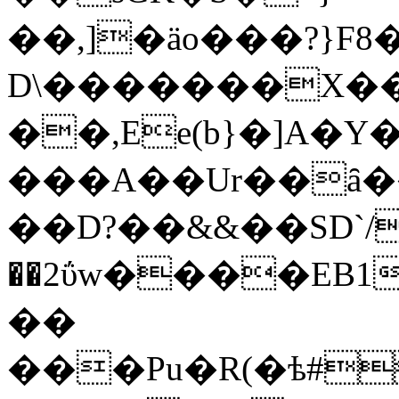
��,]�ӓo���?}F
D\�������X��
��,Ee(b}�]A�
���A��Ur��ȃ�
��D?��&&��SD`
��2ΰw����EB1
��
���Pu�R(�ѣ#