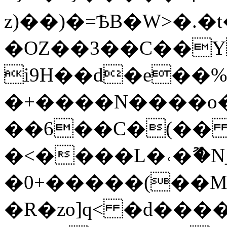
z)��)�=ѢB�W>�.�
�OZ��3��C��YJ8
i9H��d�e��
�+����N����o�
��6��C�(�
�<����L�˓�ޫ�
�0+�����(��Ml:�I��ߠcd�_,�Q
�R�zo]q< �d����