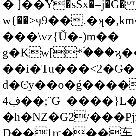
� ]��Y�sSx�=j�G� "k
w{��>ӌ9��.�ʞ�,
���\vz{Ũ�-)m��
g�Kw[*ؑ���ϗ��u~
��i�Tu���<2
�G�
d�Ͼy��o�ǵ����
4ڣ��;¨G_����}L��֛��Z��r9R
�h�NZ�G2/���Pjx
D��1rc���⻋