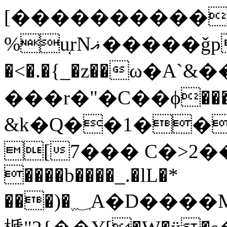
[�����������@%���1 z����^�C4��6A"�޿
%u͔rNޣ�����ǧp
�<�.�{_�z��ω�A
���r�"�C��ϕ���
&k�Q��1����{�����3
[7��� C�>2��
����b����_.�lL�*
���)�؁A�D����M�UzU��N��