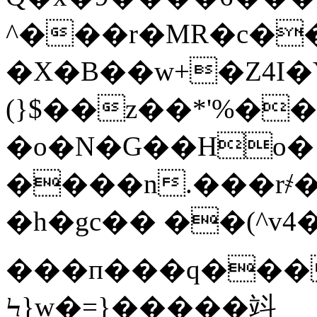
^���r�MR�c�
�X�B��w+�Z4I�
(}$��z��*'%�
�o�N�G��Ho�
����n.���r҂�
�h�gc�� ��(^v4
���п���q��
Ϟ}w�=}�����䇆