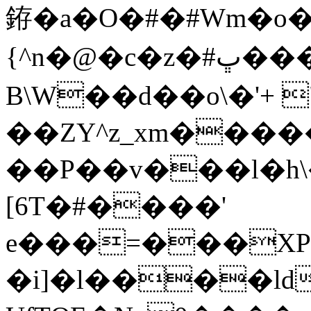
銌�a�O�#�#Wm�o�
{^n�@�c�z�#ڀ���FS��\=E����Լ9���y���
B\W��d��o\�'+ 
��ZY^z_xm���
��P��v���l�h
[6T�#����'
e���=���X
�i]�l����ld