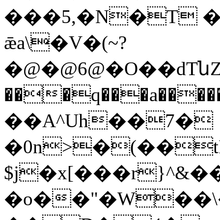
���5,�N�T 
ǣa\�V�(~?
�@�@6@�O��dTնZ�
���q���a���������pٷ�Fw��A�~�B��e�
��A^Uh��7�
�0n>�(��t
$j�x[���r}^
�o��"�W��