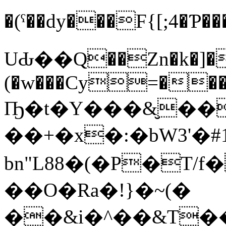
�(ˤ��dy���F{[;4�Ƥ�����n,��+��׮��G��1WQ�3խ9Sm���R`���L
UԂ��Q��Zn�k�]�
(�w���Cy=���
Ҧ�t�Y���&̮��
��+�x�:�bW3'�#
bn"L88�(�P�T/
��O�Ra�!}�~(�
��&i�^��&T����#�|IXKr�f3�ظ��X8�L&o;o��>�D�)��=J5�o�8�o'Y^���M�����<�W�l,��$�]˦"ְt��_�W:��6e