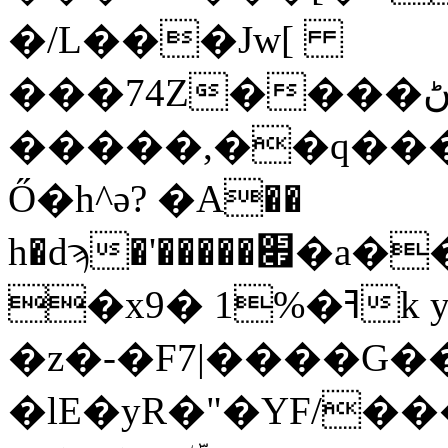
�/L���Jw[
���74Z����ڻ.�O�%�f�T���iС^6e���=��۸����R(�z����E:��i���6�5����I��/
�����,��q���
Ő�h^ә? �A��
h�dϡ�'�����׏�a��7tx� uc�c#de�o���@*N����C��nUl�e����xI@��h�������
�x9� 1%�ߔk y '�T<*��ω���[2"Q!
�z�-�F7|����G�
�lE�yR�"�YF/��