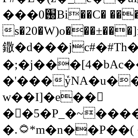
���0֐Bi��C� ���o�2
s�20�W)o���±���]f�+���8
鏾�d���jc#�#T
�;�j���[4�bAc
�'���ܽyNA�u�
w��I]�e��𭖲
��5�P_�~���
�.۝*m�n��P��( �3 �vP��,�!