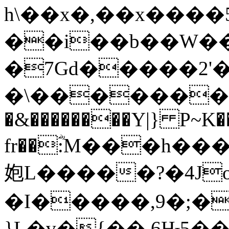
h\��x�,��x����
��i��b��W��
�7Gd�����2'�
�\����������ݯ�IZ����ɖ��7�&��,.2
�&��������Y|} P~K�
fr��ؓ:M���h���w�iA
㚿L�����?�4J
�I�����,9�;�
}L�v�{��,6Ԋ5�