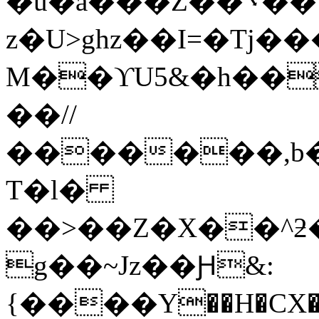
�u�a���Z��܌��\�-
z�U>ghz��I=�Tj
M��ϒU5&�h��
��//
�������,b�
T�l�
��>��Z�X��^
g��~Jz��Ԩ&:
{����Y��H�CX�;xƎ