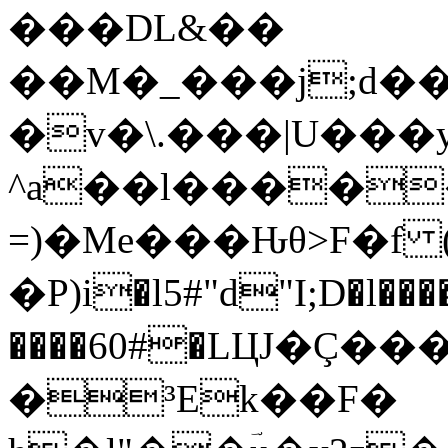
���DL&��
��M�_���j;d��
�v�\.���|U���
^a��l����
=)�Me���Ԋθ>F�f
�P)і�l5#"d"I;D�l����
����60#�LЦJ�Ç���h�(��4Iף�#��?:8��9+�!%Ye��ښ��t`��{Ɍ���DT΋����DO�����,O��Y�9%��s
�³Ek��F�