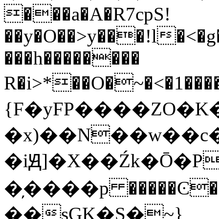
���a�A�R7cpS!
��y�O��>y���!l�<�g
���h��������
R�i>*��O�~�<�1�����޻�Ը�۵Ma��
{F�yFP����ZO�
�x)��N��w��c�
�iԬ]�X��Źk�Ō�P
�̦����p �����Ͼ�
��sGK�S�~}