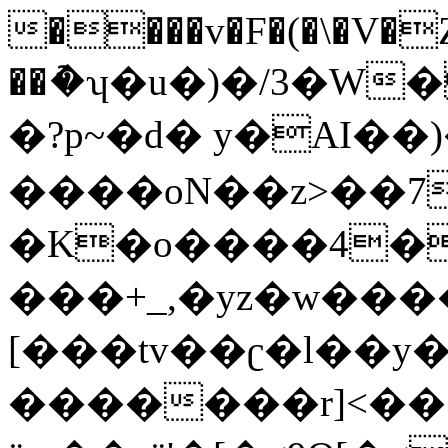
����v�F�(�\�V�
��ު�ʮ�u�)�/3�W
�?p~�d� y�AI��)
����oN��z>��7
�K�o����4�|>O׉7�&y
���+_,�yz�w���
[���tv��ʗ�l��
�������r]<��