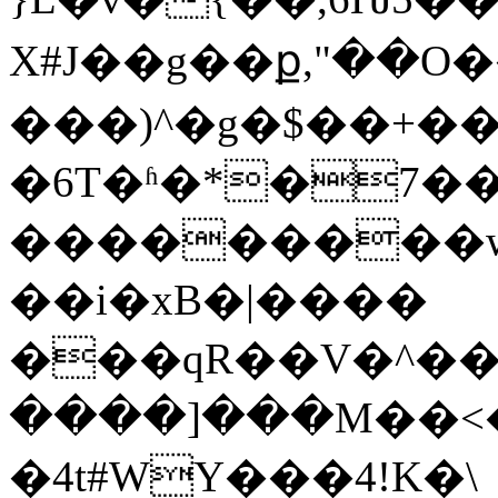
X#J��g��ք,"��O
���)^�g�$��+�
�6T�ʱ�*�7
���������wi
��i�xB�|����
���qR��V�^��
����]���M��<�
�4t#WY���4!K�\