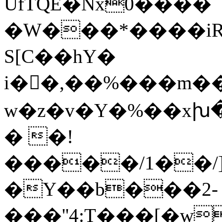
UfTQE�Nx0����
�W���*����iR0
S[C��hY�
i��َ,��%���m��H[�X�]���>��{�.hU�S��ٺQ͉�[6��(�4�@���]�5j9�ez�N
w�z�v�Y�%��xխ�R�Gݺ 'o�r.W��Kv��.#��>�C��Qݝ@��A��
� �
!
�����/1��/
�Y��b���2-
���''4:T���[�w