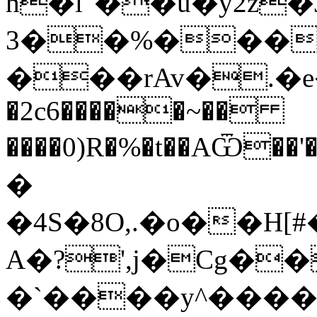
h�l"��ؔu�y2z�J�L
3��%���
���rAv�.�e�%
�2c6�����~��
����0)R�%�t��AѾ
�
�4S�8O,.�o��H[
A�?',j�Cg����"�
�`����y^���