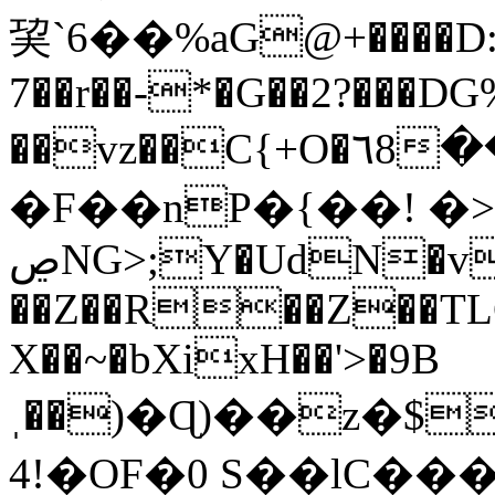
巭`6��%aG@+����D:P
7��r��-*�G��2?���DG
��vz��C{+O�٦8����#�0�#`q�qJTFj�`�8
�F��nP�{��! �>
ڝNG>;Y�UdN�v�����F��-
��Z��R��Z��TLCQ
X��~�bXixH��'>�9B
ˌ��)�Ɋ)��z�$
4!�OF�0 S��lC