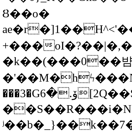
Ȣ��o�
ae�r�]1��H^<'��
+���oI�?��|�,
�k��(���0��뱜
�'��M�hϟ���N7�
���3�Gۆ.�6[2Q��S��U��ý�g�{!
��S��R���i�N�,�?�m
ʲ��b�_}��k��7�