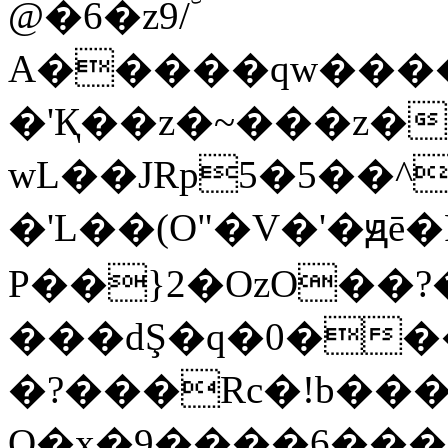
@�6�z9/ۜ
A�����qw����
�'Қ��z�~���z�
wL��JRp5�5��
�'L��(O"�V�'�ԭē
P��}2�OzO��?
���dŞ�q�0��
�?��
�Rc�!b���
Q�x�9����6���