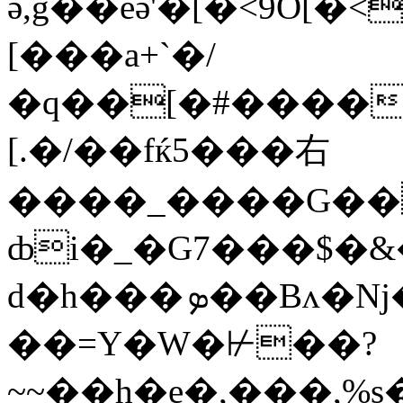
ӛ,g��eӛ'�[�<9O[�
[���a+`�/
�q��[�#����
[.�/��fќ5���右
����_����G���
ȸi�_�G7���$�&
d�h���ܤ�
��=Y�W�⊬��?
~~��h�e�,���,%s