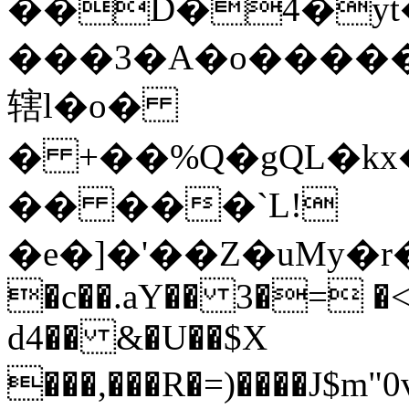
��D�4�yt
���3�A�o������
辖l�o�
� +��%Q�gQL�kx
�� ���`L!
�e�]�'��Z�uMy�r�n��
�c��.aY�� 3�= �<
d4�� &�U��$X
���,���R�=)����J