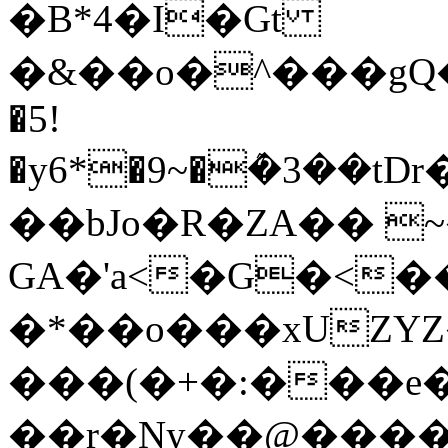
�B*4�I�Gt
�&��o�^���gQ�o�
�5!
�y6*�9~�ܶ�3��
��bJo�R�ZA�� 
GA�'a<�G�<��g
�*��o���xUZY
���(�+�:���e���S�����]
��r�Ny��@�����