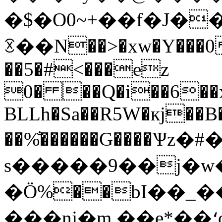
�$�O0~+��f�J�
ꉤ��N��>�xw�Y���0
��5�#<���ez
0� ��Q�i��6��x
BLLh�Sa��R5W�кj��B�
��%̐������G����
s�����9��j�w�{�۝�nS�
�Ӧ%��bI��_�
���nj�m ��e*��؛o�Խʁw:d